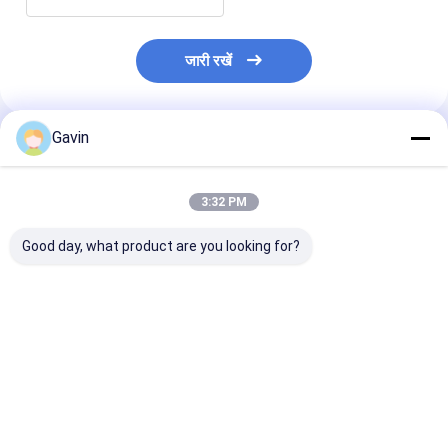
जारी रखें
Gavin
अनुशंसित उत्पाद
3:32 PM
Good day, what product are you looking for?
मल्टीफंक्शनल मॉड्यूल SS
साटन ब्रश में 18 गेज
होम वर्कस्टेशन के लिए
हैंडमेड किचन सिंक काला एंटी
हस्तनिर्मित डबल बाउल सिंक
आकार का 33 इंच एप
करप्शन
ड्रॉप
हस्तनिर्मित रसोई सिं
सबसे अच्छी कीमत
सबसे अच्छी कीमत
सबसे अच्छी 