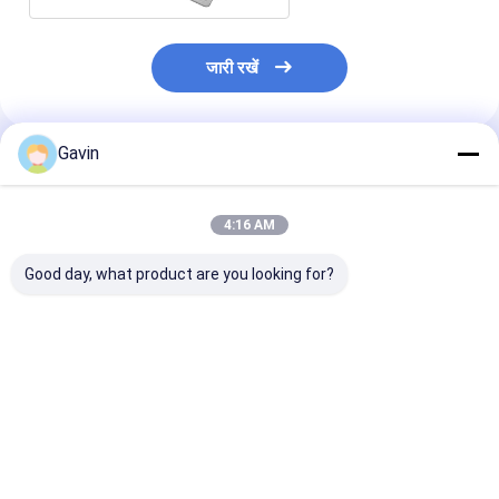
जारी रखें
Gavin
अनुशंसित उत्पाद
4:16 AM
Good day, what product are you looking for?
12050 हस्तनिर्मित रसोई
बाथरूम के फर्श के निचोड़ के
33 X 22 इंच रसोई 
स्टेनलेस स्टील डबल बाउल
लिए अंतिम समाधान
साथ ड्रेनबोर्ड स्टेन
सिंक ड्रेन बोर्ड के साथ
18/10 क्रोमियम/
और सामान कोलेंडर
सबसे अच्छी कीमत
सबसे अच्छी कीमत
सबसे अच्छी 