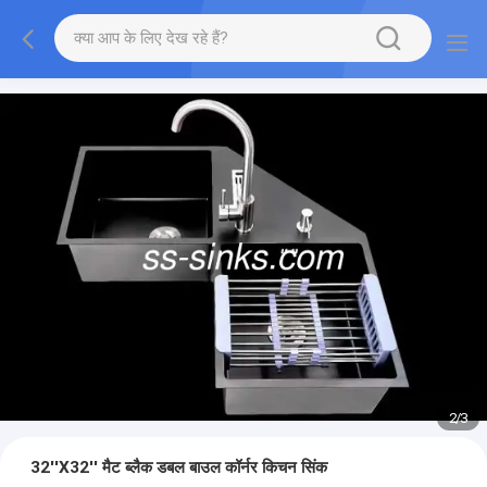
2
/
3
32''X32'' मैट ब्लैक डबल बाउल कॉर्नर किचन सिंक