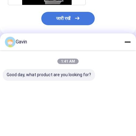
जारी रखें
Gavin
अनुशंसित उत्पाद
1:41 AM
Good day, what product are you looking for?
काउंटर के ऊपर 500 मिमी
अपार्टमेंट मैट ब्लैक किचन
680*450mm गोल्
चौड़ाई डबल समान बेसिन मैट
सिंक स्टेनलेस स्टील माउंटिंग
ब्लैक किचन सिंक
ब्लैक किचन सिंक
हार्डवेयर शामिल कॉम्पैक्ट
स्थानों के लिए एकदम सही
सबसे अच्छी कीमत
सबसे अच्छी कीमत
सबसे अच्छी 