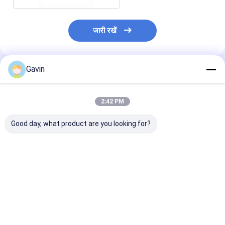
जारी रखें
Gavin
अनुशंसित उत्पाद
2:42 PM
Good day, what product are you looking for?
काउंटर के ऊपर 500 मिमी
अपार्टमेंट मैट ब्लैक किचन
680*450mm गोल्
चौड़ाई डबल समान बेसिन मैट
सिंक स्टेनलेस स्टील माउंटिंग
ब्लैक किचन सिंक
ब्लैक किचन सिंक
हार्डवेयर शामिल कॉम्पैक्ट
स्थानों के लिए एकदम सही
सबसे अच्छी कीमत
सबसे अच्छी कीमत
सबसे अच्छी 