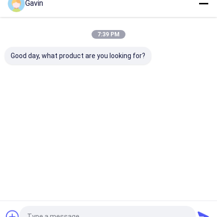
Gavin
होम
हमारे बारे में
हमसे संपर्क करें
Desktop Site
साइटमैप
Privacy Policy
7:39 PM
गुणवत्ता
स्टेनलेस स्टील सिंगल बाउल सिंक
चीन का कारखाना.Copyright © 2026
Passion Kitchen And Sanitary Industrial CO.,LTD. All Rights
Good day, what product are you looking for?
Reserved.
घर
उत्पादों
वीडियो